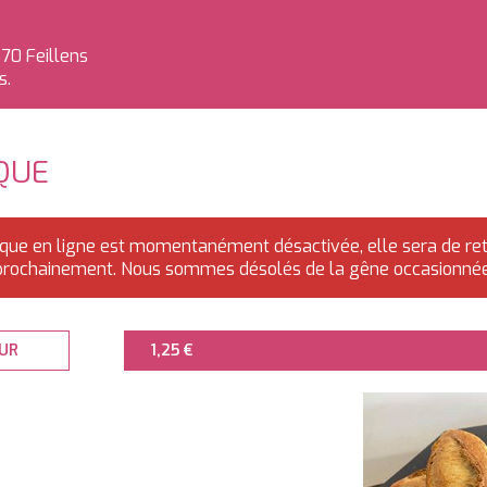
70 Feillens
s.
QUE
ique en ligne est momentanément désactivée, elle sera de ret
prochainement. Nous sommes désolés de la gêne occasionnée
UR
1,25 €