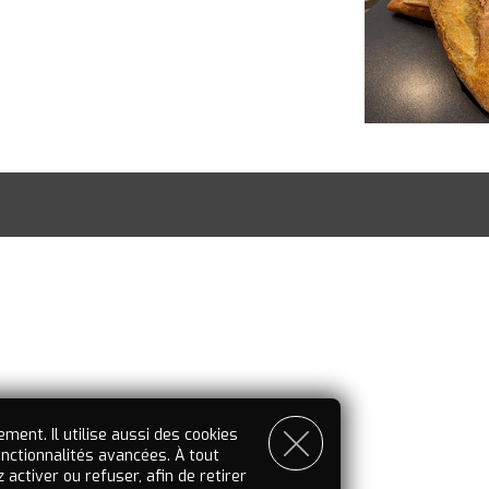
ment. Il utilise aussi des cookies
nctionnalités avancées. À tout
ctiver ou refuser, afin de retirer