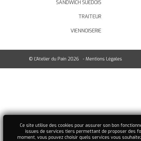
SANDWICH SUEDOIS
TRAITEUR
VIENNOISERIE
© L'Atelier du Pain 2026
-
Mentions Légales
Ce site utilise des cookies pour assurer son bon fonctionne
issues de services tiers permettant de proposer des fo
moment, vous pouvez choisir quels services vous souhaitez a