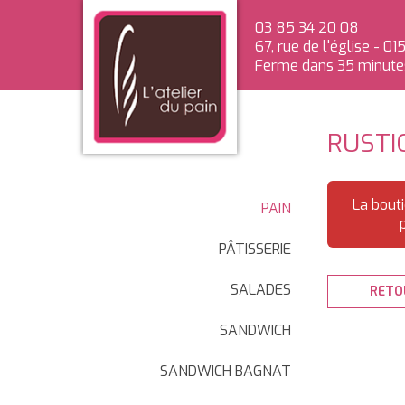
03 85 34 20 08
67, rue de l'église
-
015
Ferme dans 35 minute
RUSTI
La bout
PAIN
PÂTISSERIE
SALADES
RETO
SANDWICH
SANDWICH BAGNAT