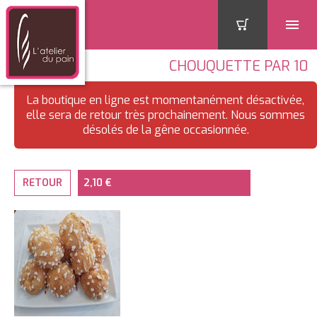
CHOUQUETTE PAR 10
La boutique en ligne est momentanément désactivée,
elle sera de retour très prochainement. Nous sommes
désolés de la gêne occasionnée.
RETOUR
2,10 €