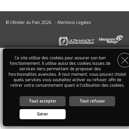
© L'Atelier du Pain 2026
-
Mentions Légales
Ce site utilise des cookies pour assurer son bon
fonctionnement. Il utilise aussi des cookies issues de
services tiers permettant de proposer des
fonctionnalités avancées. À tout moment, vous pouvez choisir
quels services vous souhaitez activer ou refuser, afin de
retirer votre consentement quant à l'utilisation des cookies.
Tout accepter
Tout refuser
Personnalisation des services
Vous êtes libre de choisir quels services vous souhaitez
Gérer
activer. En autorisant ces services tiers, vous acceptez le
dépôt et la lecture de cookies et l'utilisation de technologies
de suivi nécessaires à leur bon fonctionnement. En retirant