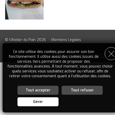
© L'Atelier du Pain 2026
-
Mentions Légales
Ce site utilise des cookies pour assurer son bon
fonctionnement. Il utilise aussi des cookies issues de
services tiers permettant de proposer des
fonctionnalités avancées. À tout moment, vous pouvez choisir
quels services vous souhaitez activer ou refuser, afin de
retirer votre consentement quant à l'utilisation des cookies.
Tout accepter
Tout refuser
Personnalisation des services
Vous êtes libre de choisir quels services vous souhaitez
Gérer
activer. En autorisant ces services tiers, vous acceptez le
dépôt et la lecture de cookies et l'utilisation de technologies
de suivi nécessaires à leur bon fonctionnement. En retirant