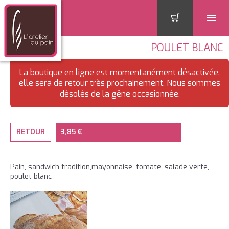
POULET BLANC
La boutique en ligne est momentanément désactivée,
elle sera de retour très prochainement. Nous sommes
désolés de la gêne occasionnée.
RETOUR
3,85 €
Pain, sandwich tradition,mayonnaise, tomate, salade verte,
poulet blanc