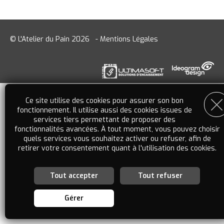
© L'Atelier du Pain 2026
-
Mentions Légales
Ce site utilise des cookies pour assurer son bon
fonctionnement. Il utilise aussi des cookies issues de
services tiers permettant de proposer des
fonctionnalités avancées. À tout moment, vous pouvez choisir
quels services vous souhaitez activer ou refuser, afin de
retirer votre consentement quant à l'utilisation des cookies.
Tout accepter
Tout refuser
Personnalisation des services
Vous êtes libre de choisir quels services vous souhaitez
Gérer
activer. En autorisant ces services tiers, vous acceptez le
dépôt et la lecture de cookies et l'utilisation de technologies
de suivi nécessaires à leur bon fonctionnement. En retirant