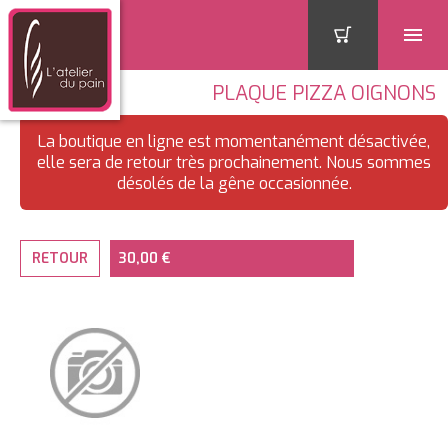
PLAQUE PIZZA OIGNONS
La boutique en ligne est momentanément désactivée,
elle sera de retour très prochainement. Nous sommes
désolés de la gêne occasionnée.
RETOUR
30,00 €