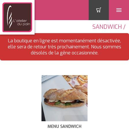
SANDWICH /
La boutique en ligne est momentanément désactivée,
elle sera de retour très prochainement. Nous sommes
désolés de la gêne occasionnée.
MENU SANDWICH