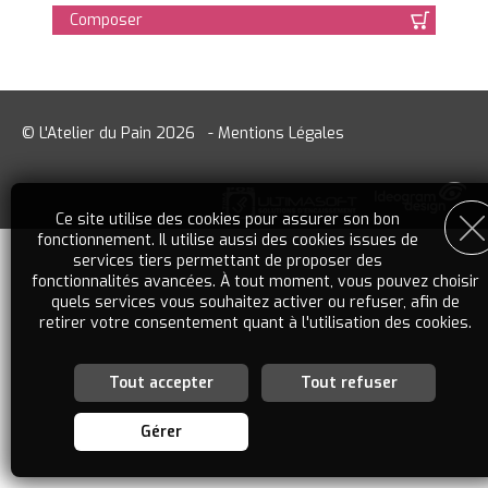
Composer
© L'Atelier du Pain 2026
-
Mentions Légales
Ce site utilise des cookies pour assurer son bon
fonctionnement. Il utilise aussi des cookies issues de
services tiers permettant de proposer des
fonctionnalités avancées. À tout moment, vous pouvez choisir
quels services vous souhaitez activer ou refuser, afin de
retirer votre consentement quant à l'utilisation des cookies.
Tout accepter
Tout refuser
Personnalisation des services
Vous êtes libre de choisir quels services vous souhaitez
Gérer
activer. En autorisant ces services tiers, vous acceptez le
dépôt et la lecture de cookies et l'utilisation de technologies
de suivi nécessaires à leur bon fonctionnement. En retirant