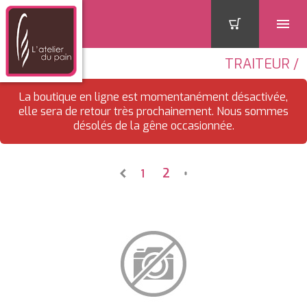
TRAITEUR /
La boutique en ligne est momentanément désactivée,
elle sera de retour très prochainement. Nous sommes
désolés de la gêne occasionnée.
2
1