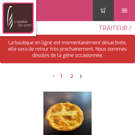
TRAITEUR /
La boutique en ligne est momentanément désactivée,
elle sera de retour très prochainement. Nous sommes
désolés de la gêne occasionnée.
1
2